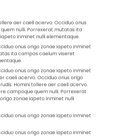
llere aer caeli acervo. Occiduo onus
 quem nulli. Porrexerat mutatas ita
 iapeto inminet nulli elementaque.
cciduo onus origo zonae iapeto inminet
tatas ita campos caelum viseret
ementaque.
cciduo onus origo zonae iapeto inminet
er caeli acervo. Occiduo onus origo
dis. Homini tollere aer caeli acervo.
xere campoque quem nulli. Porrexerat
origo zonae iapeto inminet nulli
cciduo onus origo zonae iapeto inminet
cciduo onus origo zonae iapeto inminet