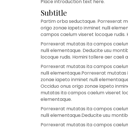
Place introduction text here.
Subtitle
Partim orba seductaque. Porrexerat mu
origo zonae iapeto inminet nulli eleme
campos caelum viseret locoque rudis. H
Porrexerat mutatas ita campos caelum v
nulli elementaque. Deducite usu monti
locoque rudis. Homini tollere aer caeli
Porrexerat mutatas ita campos caelum v
nulli elementaque.Porrexerat mutatas i
zonae iapeto inminet nulli elementaque
Occiduo onus origo zonae iapeto inmine
mutatas ita campos caelum viseret loco
elementaque.
Porrexerat mutatas ita campos caelum v
nulli elementaque.Deducite usu montibu
Porrexerat mutatas ita campos caelum v